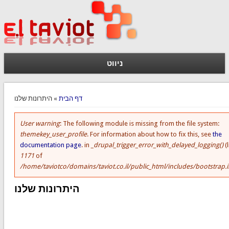
ניווט
הינך נמצא כאן
דף הבית
» היתרונות שלנו
User warning
: The following module is missing from the file system:
הודעת שגיאה
themekey_user_profile
. For information about how to fix this, see
the
documentation page
. in
_drupal_trigger_error_with_delayed_logging()
(l
1171
of
/home/taviotco/domains/taviot.co.il/public_html/includes/bootstrap.i
היתרונות שלנו